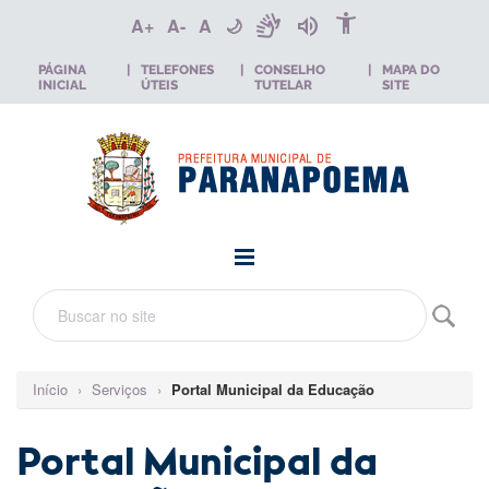
accessibility_new
sign_language
volume_up
A+
A-
A
🌙
PÁGINA
|
TELEFONES
|
CONSELHO
|
MAPA DO
INICIAL
ÚTEIS
TUTELAR
SITE
Início
›
Serviços
›
Portal Municipal da Educação
Portal Municipal da