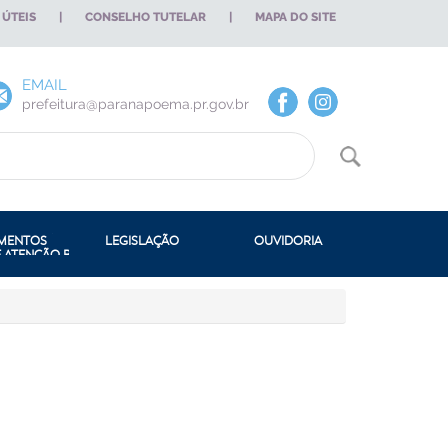
 ÚTEIS
|
CONSELHO TUTELAR
|
MAPA DO SITE
EMAIL
prefeitura@paranapoema.pr.gov.br
DE DEP. MUN. DE ADMIN. E
MENTOS
LEGISLAÇÃO
OUVIDORIA
E ATENÇÃO BÁSICA
A MUNICIPAL DE LICITAÇÃO E
CONSTITUIÇÃO ESTADUAL
S
CONSTITUIÇÃO FEDERAL
URA,
A DE ESPORTES
LEI ORGÂNICA
DE LIMPEZA PÚBLICA
LEIS ORDINÁRIAS
 DE OBRAS
NCIA
CÓDIGO DE POSTURA
 DE TRIBUTAÇÃO
DECRETOS