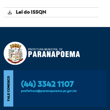
Lei do ISSQN
(44) 3342 1107
prefeitura@paranapoema.pr.gov.br