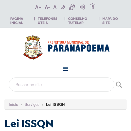
accessibility_new
sign_language
volume_up
A+
A-
A
🌙
PÁGINA
|
TELEFONES
|
CONSELHO
|
MAPA DO
INICIAL
ÚTEIS
TUTELAR
SITE
Início
›
Serviços
›
Lei ISSQN
Lei ISSQN