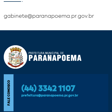
gabinete@paranapoema.pr.gov.br
(44) 3342 1107
prefeitura@paranapoema.pr.gov.br