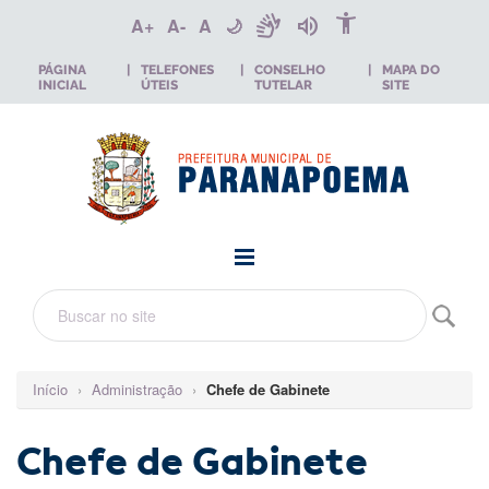
accessibility_new
sign_language
volume_up
A+
A-
A
🌙
PÁGINA
|
TELEFONES
|
CONSELHO
|
MAPA DO
INICIAL
ÚTEIS
TUTELAR
SITE
Início
›
Administração
›
Chefe de Gabinete
Chefe de Gabinete