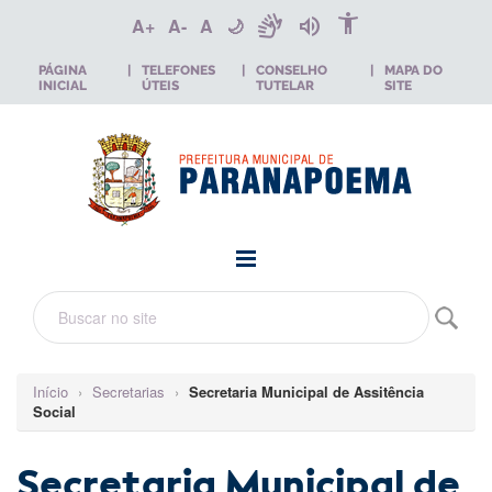
accessibility_new
sign_language
volume_up
A+
A-
A
🌙
PÁGINA
|
TELEFONES
|
CONSELHO
|
MAPA DO
INICIAL
ÚTEIS
TUTELAR
SITE
Início
›
Secretarias
›
Secretaria Municipal de Assitência
Social
Secretaria Municipal de