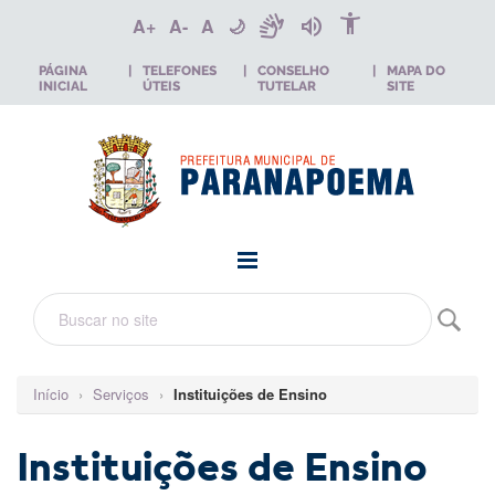
accessibility_new
sign_language
volume_up
A+
A-
A
🌙
PÁGINA
|
TELEFONES
|
CONSELHO
|
MAPA DO
INICIAL
ÚTEIS
TUTELAR
SITE
Início
›
Serviços
›
Instituições de Ensino
Instituições de Ensino