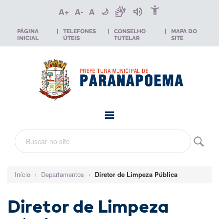
accessibility_new
sign_language
volume_up
A+
A-
A
🌙
PÁGINA
|
TELEFONES
|
CONSELHO
|
MAPA DO
INICIAL
ÚTEIS
TUTELAR
SITE
Início
›
Departamentos
›
Diretor de Limpeza Pública
Diretor de Limpeza