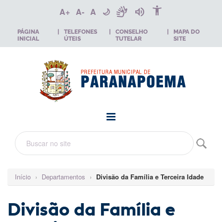
accessibility_new
sign_language
volume_up
A+
A-
A
🌙
PÁGINA
|
TELEFONES
|
CONSELHO
|
MAPA DO
INICIAL
ÚTEIS
TUTELAR
SITE
Início
›
Departamentos
›
Divisão da Família e Terceira Idade
Divisão da Família e