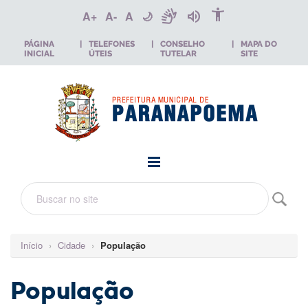
accessibility_new
sign_language
volume_up
A+
A-
A
🌙
PÁGINA
|
TELEFONES
|
CONSELHO
|
MAPA DO
INICIAL
ÚTEIS
TUTELAR
SITE
Início
›
Cidade
›
População
População