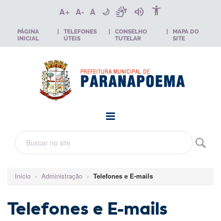
accessibility_new
sign_language
volume_up
A+
A-
A
🌙
PÁGINA
|
TELEFONES
|
CONSELHO
|
MAPA DO
INICIAL
ÚTEIS
TUTELAR
SITE
Início
›
Administração
›
Telefones e E-mails
Telefones e E-mails