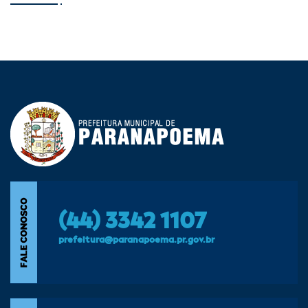
(44) 3342 1107
prefeitura@paranapoema.pr.gov.br