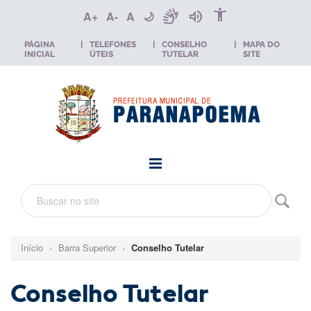
accessibility_new
sign_language
volume_up
A+
A-
A
🌙
PÁGINA
|
TELEFONES
|
CONSELHO
|
MAPA DO
INICIAL
ÚTEIS
TUTELAR
SITE
Início
›
Barra Superior
›
Conselho Tutelar
Conselho Tutelar