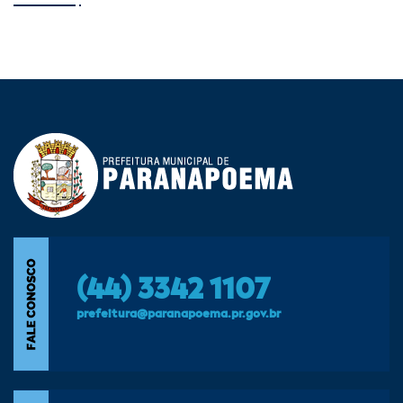
(44) 3342 1107
prefeitura@paranapoema.pr.gov.br