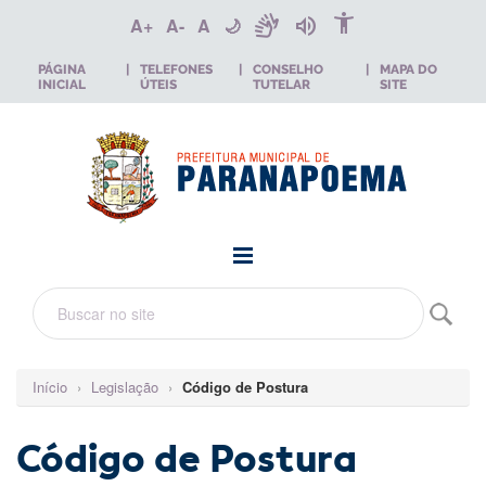
accessibility_new
sign_language
volume_up
A+
A-
A
🌙
PÁGINA
|
TELEFONES
|
CONSELHO
|
MAPA DO
INICIAL
ÚTEIS
TUTELAR
SITE
Início
›
Legislação
›
Código de Postura
Código de Postura