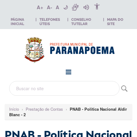
accessibility_new
sign_language
volume_up
A+
A-
A
🌙
PÁGINA
|
TELEFONES
|
CONSELHO
|
MAPA DO
INICIAL
ÚTEIS
TUTELAR
SITE
Início
›
Prestação de Contas
›
PNAB - Política Nacional Aldir
Blanc - 2
PNAB - Política Nacional