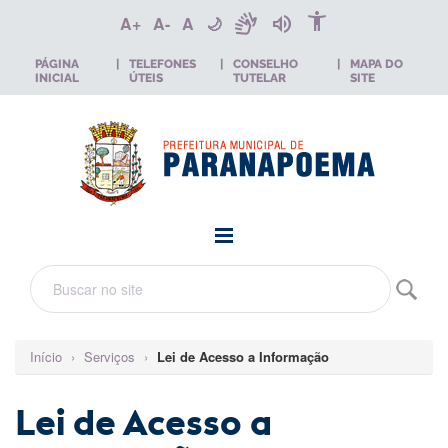
accessibility_new
sign_language
volume_up
A+
A-
A
🌙
PÁGINA
|
TELEFONES
|
CONSELHO
|
MAPA DO
INICIAL
ÚTEIS
TUTELAR
SITE
Início
›
Serviços
›
Lei de Acesso a Informação
Lei de Acesso a