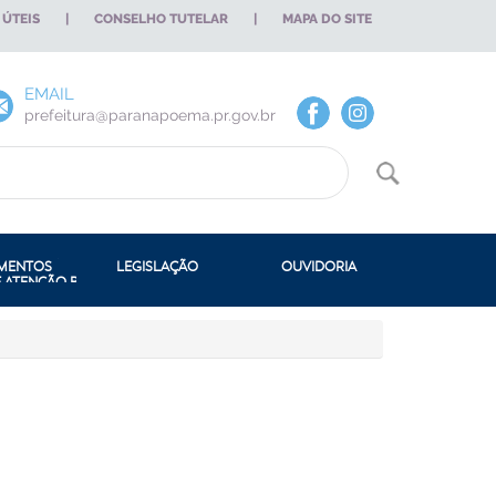
 ÚTEIS
|
CONSELHO TUTELAR
|
MAPA DO SITE
EMAIL
prefeitura@paranapoema.pr.gov.br
DE DEP. MUN. DE ADMIN. E
MENTOS
LEGISLAÇÃO
OUVIDORIA
E ATENÇÃO BÁSICA
A MUNICIPAL DE LICITAÇÃO E
CONSTITUIÇÃO ESTADUAL
S
CONSTITUIÇÃO FEDERAL
URA,
A DE ESPORTES
LEI ORGÂNICA
DE LIMPEZA PÚBLICA
LEIS ORDINÁRIAS
 DE OBRAS
NCIA
CÓDIGO DE POSTURA
 DE TRIBUTAÇÃO
DECRETOS