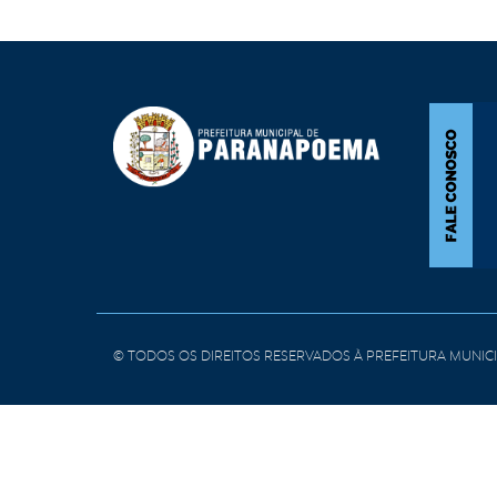
DISTÂNCIAS
CALENDÁRIO ESCOLAR DE 2025
PLANO 
FERIADOS MUNICIPAIS
CARTA DE SERVIÇOS A POPULA
EDUCAÇ
EVENTOS PERMANENTES
EM GERAL
POLÍTI
VIAS E LOGRADOUROS
DOCUMENTO INSTITUCIONAL DE
SECRET
TAXAS E SERVIÇOS
RELAÇÃ
PRAÇAS
DECLARAÇÃO DE VAGAS NA ESC
MEDICA
ESPORTES
MUNICIPAL
REMUM
ENTRETENIMENTOS
PORTAL MUNICIPAL DA EDUCAÇ
LOCALIZAÇÃO GLOBAL
LEI GERAL DE PROTEÇÃO DE DA
INSTITUIÇÕES DE ENSINO
LEI ORGÂNICA
© TODOS OS DIREITOS RESERVADOS À PREFEITURA MUNI
LEI ISSQN
NOSSA HISTÓRIA
E - SIC
CONTATO