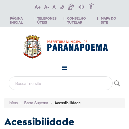
accessibility_new
sign_language
volume_up
A+
A-
A
🌙
PÁGINA
|
TELEFONES
|
CONSELHO
|
MAPA DO
INICIAL
ÚTEIS
TUTELAR
SITE
Início
›
Barra Superior
›
Acessibilidade
Acessibilidade